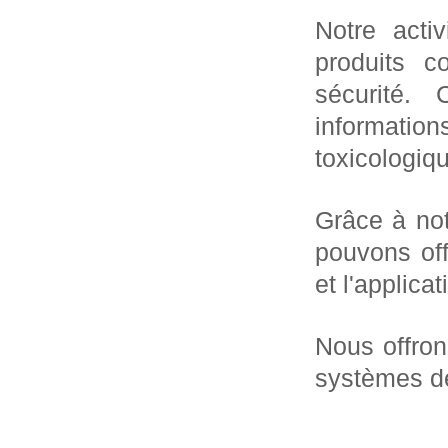
Notre acti
produits c
sécurité.
information
toxicologiq
Grâce à not
pouvons of
et l'applic
Nous offro
systèmes de 