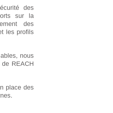
écurité des
orts sur la
lement des
 les profils
iables, nous
ons de REACH
.
en place des
rnes.