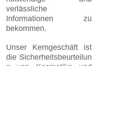
verlässliche
Informationen zu
bekommen.
Unser Kerngeschäft ist
die Sicherheitsbeurteilun
g von Kosmetika und
das Aufsetzen von
Productinformationsdatei
en. Dies ermöglicht es
uns, auch Informationen
zu versorgen, auf
physikalisch-
chemischen